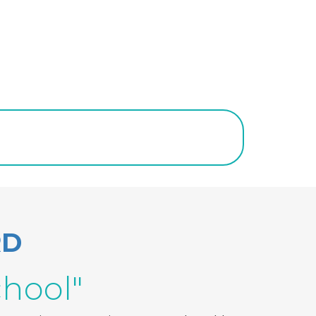
RD
chool"