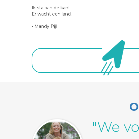
Ik sta aan de kant.
Er wacht een land.
- Mandy Pijl
O
"We vo