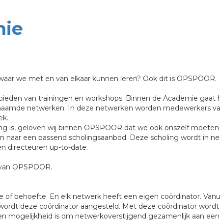
ie
waar we met en van elkaar kunnen leren? Ook dit is OPSPOOR.
nbieden van trainingen en workshops. Binnen de Academie gaat he
ogenaamde netwerken. In deze netwerken worden medewerkers 
ek.
ing is, geloven wij binnen OPSPOOR dat we ook onszelf moete
 naar een passend scholingsaanbod. Deze scholing wordt in 
en directeuren up-to-date.
 van OPSPOOR.
tise of behoefte. En elk netwerk heeft een eigen coördinator.
wordt deze coördinator aangesteld. Met deze coördinator word
 een mogelijkheid is om netwerkoverstijgend gezamenlijk aan 