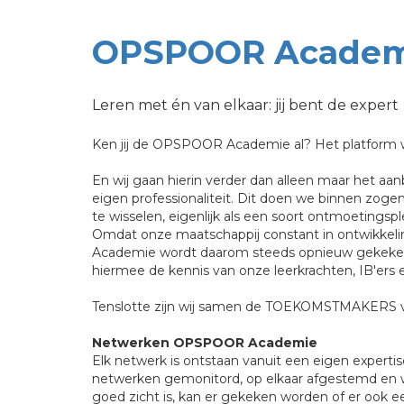
OPSPOOR Academ
Leren met én van elkaar: jij bent de expert
Ken jij de OPSPOOR Academie al? Het platform 
En wij gaan hierin verder dan alleen maar het aa
eigen professionaliteit. Dit doen we binnen z
te wisselen, eigenlijk als een soort ontmoetingspl
Omdat onze maatschappij constant in ontwikkel
Academie wordt daarom steeds opnieuw gekeken
hiermee de kennis van onze leerkrachten, IB'ers 
Tenslotte zijn wij samen de TOEKOMSTMAKERS
Netwerken OPSPOOR Academie
Elk netwerk is ontstaan vanuit een eigen exper
netwerken gemonitord, op elkaar afgestemd en 
goed zicht is, kan er gekeken worden of er ook