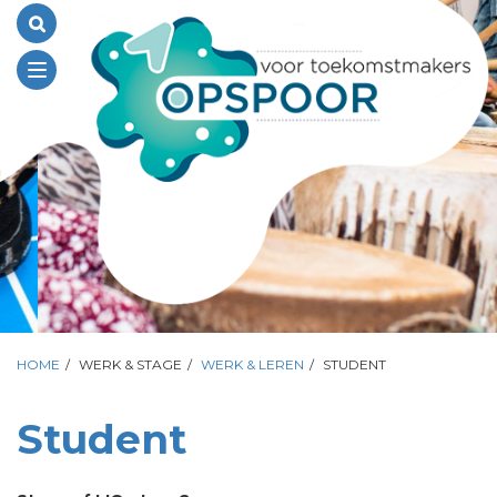
Toggle
navigation
HOME
/
WERK & STAGE
/
WERK & LEREN
/
STUDENT
Student